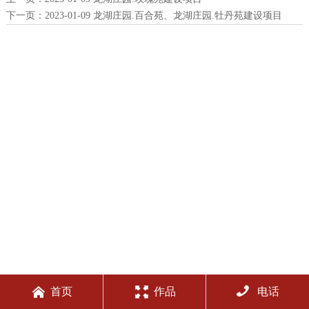
下一页：
2023-01-09 龙湖庄园.百合苑、龙湖庄园.牡丹苑建设项目



首页
作品
电话