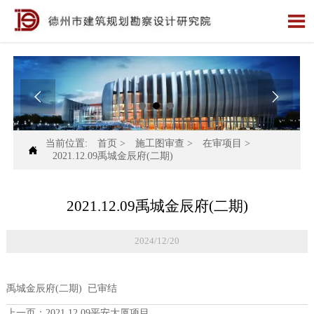



当前位置:
首页
>
施工图审查
>
在审项目
>

2021.12.09禹城金辰府(二期)
2021.12.09禹城金辰府(二期)
2024/12/20
禹城金辰府(二期) 已审结
上一页：
2021.12.09平安大厦项目