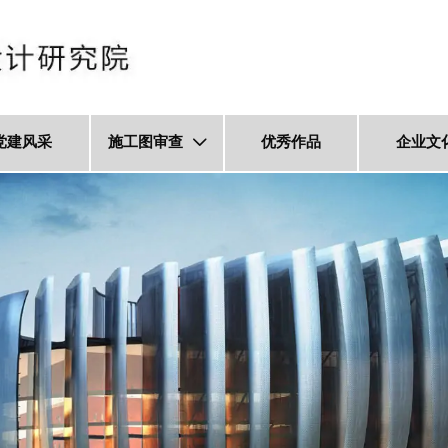
党建风采
施工图审查
优秀作品
企业文
