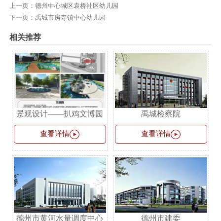
上一页：
德州中心城区袁桥社区幼儿园
下一页：
禹城市房寺镇中心幼儿园
相关推荐
景观设计——扒鸡文博园
禹城检察院


查看详情
查看详情
德州市黄河水量调度中心
德州市建委