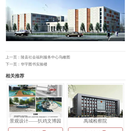
上一页：
陵县社会福利服务中心鸟瞰图
下一页：
华宇图书实验楼
相关推荐
景观设计——扒鸡文博园
禹城检察院