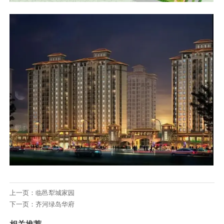
上一页：
临邑犁城家园
下一页：
齐河绿岛华府