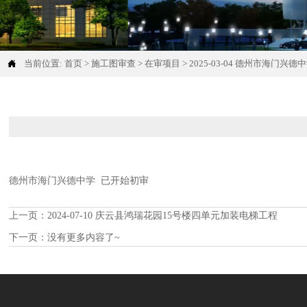

当前位置:
首页
>
施工图审查
>
在审项目
>
2025-03-04 德州市海门兴德
德州市海门兴德中学 已开始初审
上一页：
2024-07-10 庆云县鸿瑞花园15号楼四单元加装电梯工程
下一页：没有更多内容了~