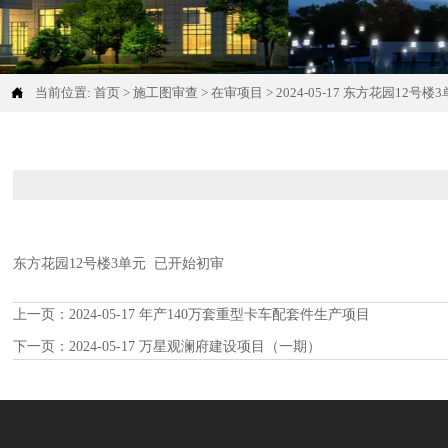

当前位置:
首页
>
施工图审查
>
在审项目
>
2024-05-17 东方花园12号楼
东方花园12号楼3单元 已开始初审
上一页：
2024-05-17 年产140万套重型卡车配套件生产项目
下一页：
2024-05-17 万星观澜府建设项目（一期）