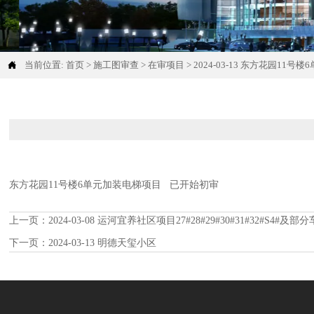

当前位置:
首页
>
施工图审查
>
在审项目
>
2024-03-13 东方花园11
东方花园11号楼6单元加装电梯项目 已开始初审
上一页：
2024-03-08 运河宜养社区项目27#28#29#30#31#32#S4#及部
下一页：
2024-03-13 明德天玺小区