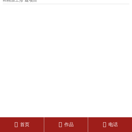
和精加工)扩建项目



首页
作品
电话