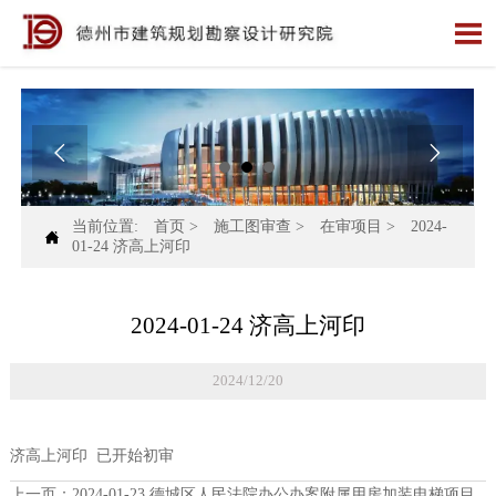



当前位置:
首页
>
施工图审查
>
在审项目
>
2024-

01-24 济高上河印
2024-01-24 济高上河印
2024/12/20
济高上河印 已开始初审
上一页：
2024-01-23 德城区人民法院办公办案附属用房加装电梯项目