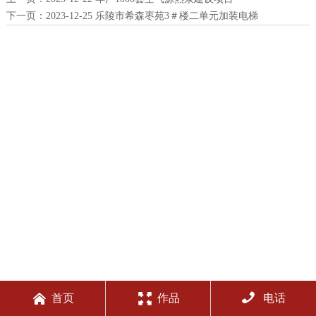
下一页：
2023-12-25 乐陵市希森枣苑3＃楼二单元加装电梯



首页
作品
电话