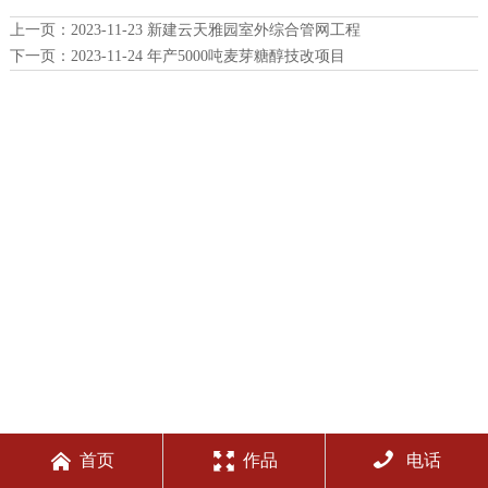
上一页：
2023-11-23 新建云天雅园室外综合管网工程
下一页：
2023-11-24 年产5000吨麦芽糖醇技改项目



首页
作品
电话