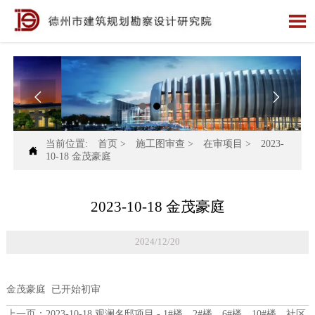



当前位置:
首页
>
施工图审查
>
在审项目
>
2023-

10-18 金茂豪庭
2023-10-18 金茂豪庭
2024/12/20
金茂豪庭 已开始初审
上一页：
2023-10-18 观澜名邸项目 - 1#楼、2#楼、6#楼、10#楼、社区