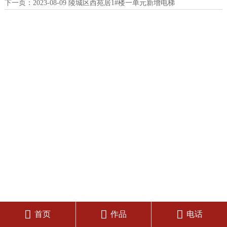
下一页：
2023-08-09 陵城区西苑居1#楼一单元新增电梯



首页
作品
电话