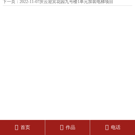
下一页：
2022-11-07庆云迎宾花园九号楼1单元加装电梯项目



首页
作品
电话