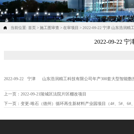

当前位置:
首页
>
施工图审查
>
在审项目
>
2022-09-22 宁津 山东
2022-09-
2022-09-22 宁津
山东浩润精工科技有限公司年产300套大型智
上一页：
2022-09-21陵城区法院片区棚改项目
下一页：
变更-唯石（德州）循环再生新材料产业园项目（4#、5#、6#、7