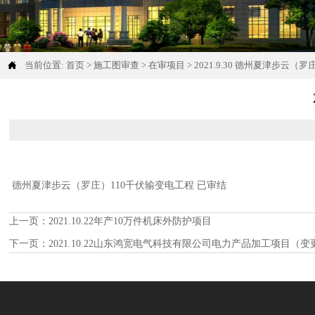

当前位置:
首页
>
施工图审查
>
在审项目
>
2021.9.30 德州夏津步云（
德州夏津步云（罗庄）110千伏输变电工程 已审结
上一页：
2021.10.22年产10万件机床外防护项目
下一页：
2021.10.22山东鸿宽电气科技有限公司电力产品加工项目（变