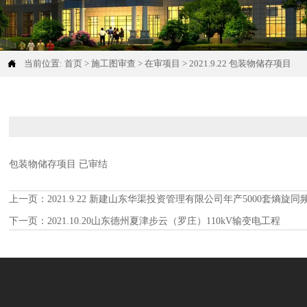

当前位置:
首页
>
施工图审查
>
在审项目
>
2021.9.22 包装物储存项目
包装物储存项目 已审结
上一页：
2021.9.22 新建山东华渠投资管理有限公司年产5000套熵
下一页：
2021.10.20山东德州夏津步云（罗庄）110kV输变电工程