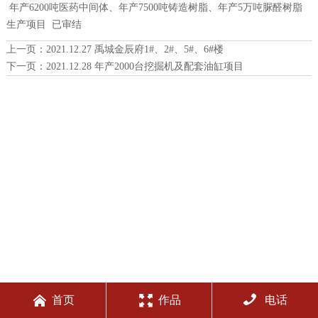
年产6200吨医药中间体、年产7500吨铸造树脂、年产5万吨脲醛树脂
生产项目 已审结
上一页：
2021.12.27 禹城金辰府1#、2#、5#、6#楼
下一页：
2021.12.28 年产2000台挖掘机及配套油缸项目



首页
作品
电话