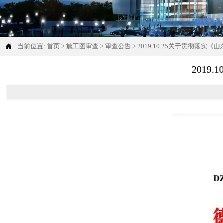

当前位置:
首页
>
施工图审查
>
审查公告
>
2019.10.25关于贯彻落
201